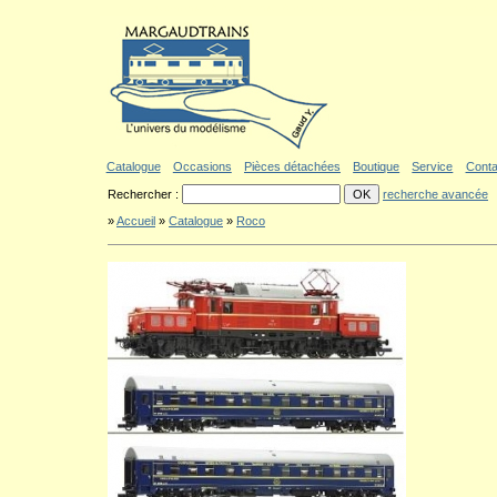
Aller au contenu
|
Aller au menu
|
Aller au formulaire de recherche
|
Politique d'a
Catalogue
Occasions
Pièces détachées
Boutique
Service
Conta
Rechercher :
recherche avancée
»
Accueil
»
Catalogue
»
Roco