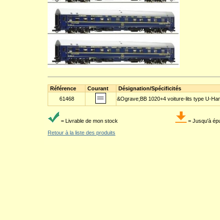
Référence
Courant
Désignation/Spécificités
61468
&Ograve;BB 1020+4 voiture-lits type U-Ha
= Livrable de mon stock
= Jusqu'à ép
Retour à la liste des produits