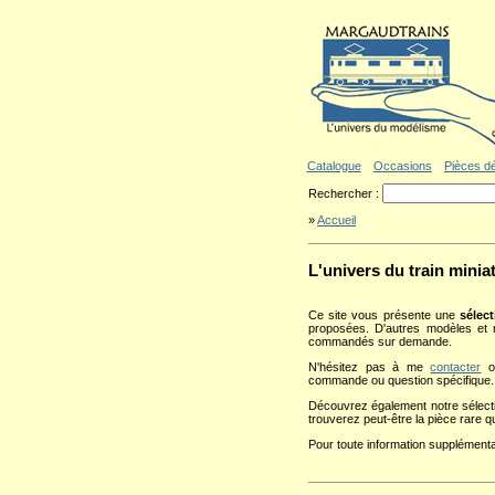
Aller au contenu
|
Aller au menu
|
Al
Catalogue
Occasions
Pièces d
Rechercher :
»
Accueil
L'univers du train minia
Ce site vous présente une
sélec
proposées. D'autres modèles et r
commandés sur demande.
N'hésitez pas à me
contacter
ou
commande ou question spécifique.
Découvrez également notre sélecti
trouverez peut-être la pièce rare q
Pour toute information supplément