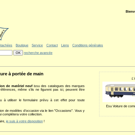
ler au formulaire de recherche
|
Politique d'accessibilité
Bienv
étachées
Boutique
Service
Contact
Liens
Conditions générales
recherche avancée
ture à portée de main
L'
tion de matériel neuf
issu des catalogues des marques
éférences, même s'ils ne figurent pas ici, peuvent être
 à utiliser le formulaire prévu à cet effet pour toute
Esu Voiture de com
on de modèles d’occasion via le lien "Occasions". Vous y
ui complétera votre collection.
aire,
je suis à votre disposition
!