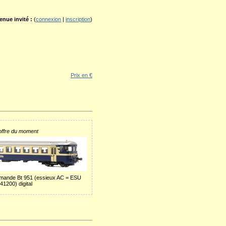
enue invité :
(
connexion
|
inscription
)
Prix en €
offre du moment
mande Bt 951 (essieux AC = ESU
41200) digital