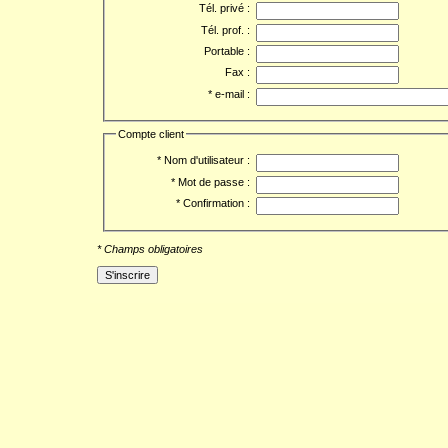
Tél. privé :
Tél. prof. :
Portable :
Fax :
* e-mail :
Compte client
* Nom d'utilisateur :
* Mot de passe :
* Confirmation :
* Champs obligatoires