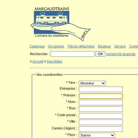
Aller au contenu
|
Aller au menu
|
Aller au formulaire de recherche
|
Politique d'a
Catalogue
Occasions
Pièces détachées
Boutique
Service
Conta
Rechercher :
recherche avancée
»
Accueil
»
Inscription
Vos coordonnées
* Titre :
Entreprise :
* Prénom :
* Nom :
* Rue :
* Code postal :
* Ville :
Canton (région) :
* Pays :