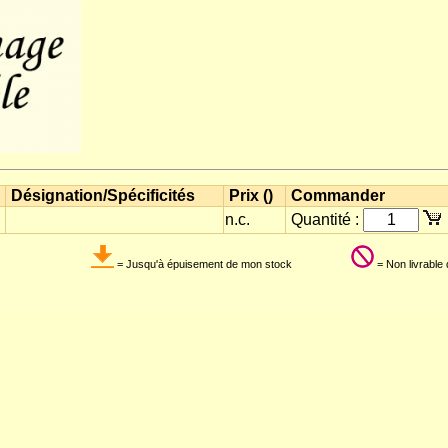
Désignation/Spécificités
Prix ()
Commander
n.c.
Quantité :
= Jusqu'à épuisement de mon stock
= Non livrable