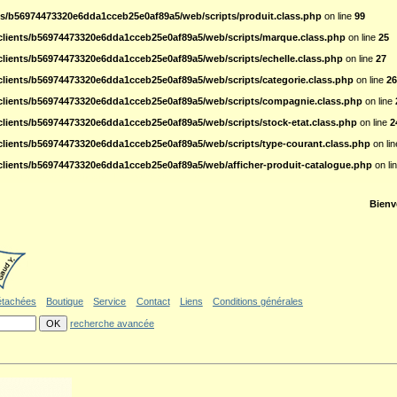
ts/b56974473320e6dda1cceb25e0af89a5/web/scripts/produit.class.php
on line
99
clients/b56974473320e6dda1cceb25e0af89a5/web/scripts/marque.class.php
on line
25
clients/b56974473320e6dda1cceb25e0af89a5/web/scripts/echelle.class.php
on line
27
clients/b56974473320e6dda1cceb25e0af89a5/web/scripts/categorie.class.php
on line
26
clients/b56974473320e6dda1cceb25e0af89a5/web/scripts/compagnie.class.php
on line
clients/b56974473320e6dda1cceb25e0af89a5/web/scripts/stock-etat.class.php
on line
2
clients/b56974473320e6dda1cceb25e0af89a5/web/scripts/type-courant.class.php
on li
clients/b56974473320e6dda1cceb25e0af89a5/web/afficher-produit-catalogue.php
on li
ler au formulaire de recherche
|
Politique d'accessibilité
Bienv
étachées
Boutique
Service
Contact
Liens
Conditions générales
recherche avancée