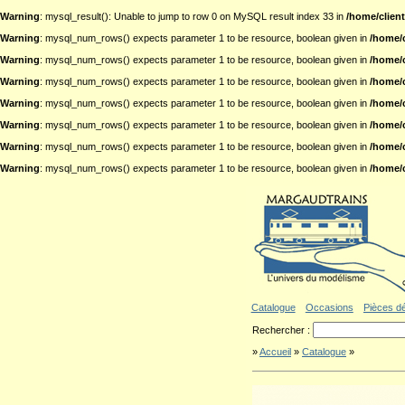
Warning
: mysql_result(): Unable to jump to row 0 on MySQL result index 33 in
/home/clien
Warning
: mysql_num_rows() expects parameter 1 to be resource, boolean given in
/home/
Warning
: mysql_num_rows() expects parameter 1 to be resource, boolean given in
/home/
Warning
: mysql_num_rows() expects parameter 1 to be resource, boolean given in
/home/
Warning
: mysql_num_rows() expects parameter 1 to be resource, boolean given in
/home/
Warning
: mysql_num_rows() expects parameter 1 to be resource, boolean given in
/home/
Warning
: mysql_num_rows() expects parameter 1 to be resource, boolean given in
/home/
Warning
: mysql_num_rows() expects parameter 1 to be resource, boolean given in
/home/
Aller au contenu
|
Aller au menu
|
Al
Catalogue
Occasions
Pièces d
Rechercher :
»
Accueil
»
Catalogue
»