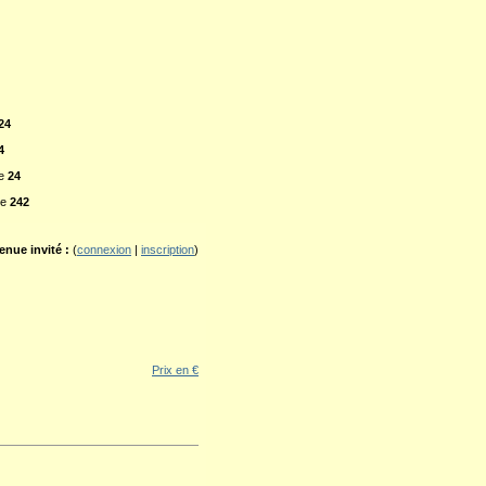
24
4
ne
24
ne
242
enue invité :
(
connexion
|
inscription
)
Prix en €