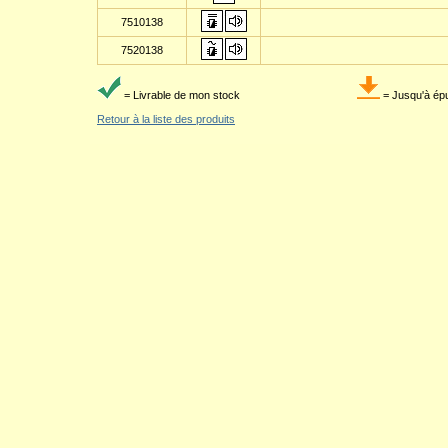
7510138
7520138
= Livrable de mon stock
= Jusqu'à ép
Retour à la liste des produits