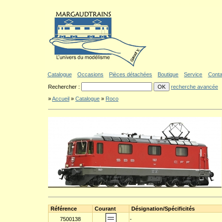
Aller au contenu
|
Aller au menu
|
Aller au formulaire de recherche
|
Politique d'a
Catalogue
Occasions
Pièces détachées
Boutique
Service
Conta
Rechercher :
recherche avancée
»
Accueil
»
Catalogue
»
Roco
Référence
Courant
Désignation/Spécificités
7500138
-