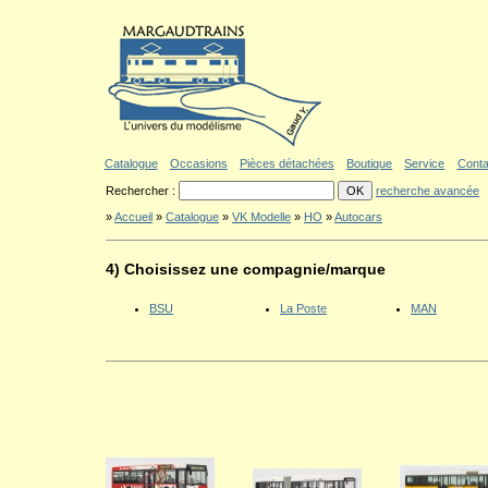
Aller au contenu
|
Aller au menu
|
Aller au formulaire de recherche
|
Politique d'a
Catalogue
Occasions
Pièces détachées
Boutique
Service
Conta
Rechercher :
recherche avancée
»
Accueil
»
Catalogue
»
VK Modelle
»
HO
»
Autocars
4) Choisissez une compagnie/marque
BSU
La Poste
MAN