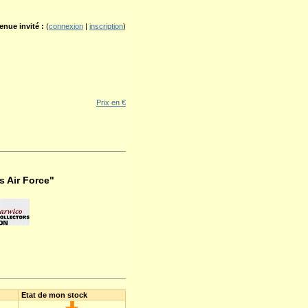
enue invité :
(
connexion
|
inscription
)
Prix en €
s Air Force"
Etat de mon stock