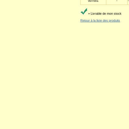
007001
-
-
= Livrable de mon stock
Retour à la liste des produits