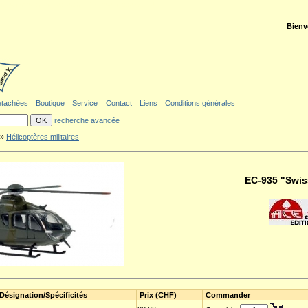
ler au formulaire de recherche
|
Politique d'accessibilité
Bienv
étachées
Boutique
Service
Contact
Liens
Conditions générales
recherche avancée
»
Hélicoptères militaires
EC-935 "Swis
Désignation/Spécificités
Prix (CHF)
Commander