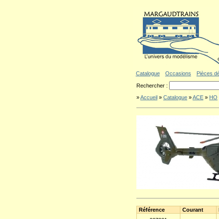
Aller au contenu
|
Aller au menu
|
Al
Catalogue
Occasions
Pièces d
Rechercher :
»
Accueil
»
Catalogue
»
ACE
»
HO
Référence
Courant