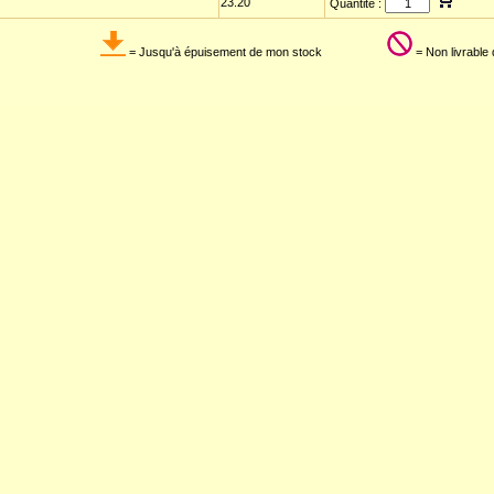
23.20
Quantité :
= Jusqu'à épuisement de mon stock
= Non livrable