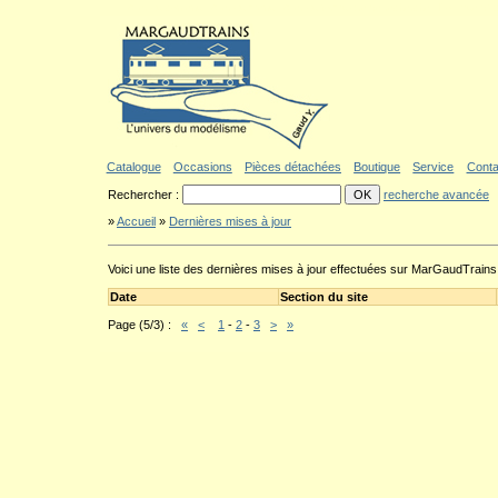
Aller au contenu
|
Aller au menu
|
Aller au formulaire de recherche
|
Politique d'a
Catalogue
Occasions
Pièces détachées
Boutique
Service
Conta
Rechercher :
recherche avancée
»
Accueil
»
Dernières mises à jour
Voici une liste des dernières mises à jour effectuées sur MarGaudTrain
Date
Section du site
Page (5/3) :
«
<
1
-
2
-
3
>
»