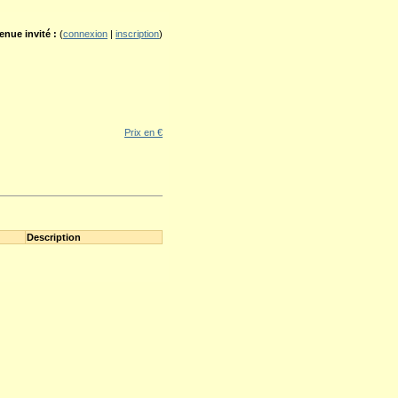
enue invité :
(
connexion
|
inscription
)
Prix en €
Description