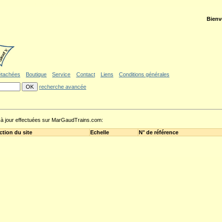
ler au formulaire de recherche
|
Politique d'accessibilité
Bienv
étachées
Boutique
Service
Contact
Liens
Conditions générales
recherche avancée
s à jour effectuées sur MarGaudTrains.com:
ction du site
Echelle
N° de référence