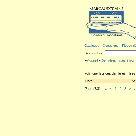
Aller au contenu
|
Aller au menu
|
Al
Catalogue
Occasions
Pièces d
Rechercher :
»
Accueil
»
Dernières mises à jour
Voici une liste des dernières mise
Date
Se
Page (7/3) :
«
<
1
-
2
-
3
>
»