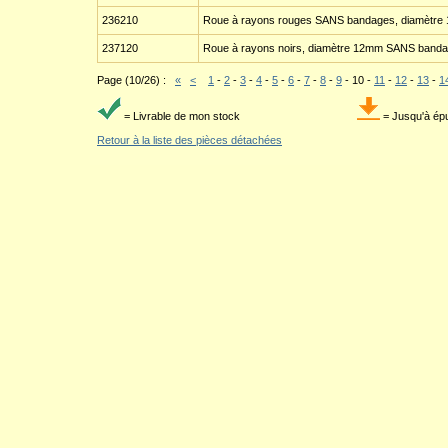
236210
Roue à rayons rouges SANS bandages, diamètre 12
237120
Roue à rayons noirs, diamètre 12mm SANS banda
Page (10/26) :
«
<
1
-
2
-
3
-
4
-
5
-
6
-
7
-
8
-
9
-
10
-
11
-
12
-
13
-
1
= Livrable de mon stock
= Jusqu'à ép
Retour à la liste des pièces détachées