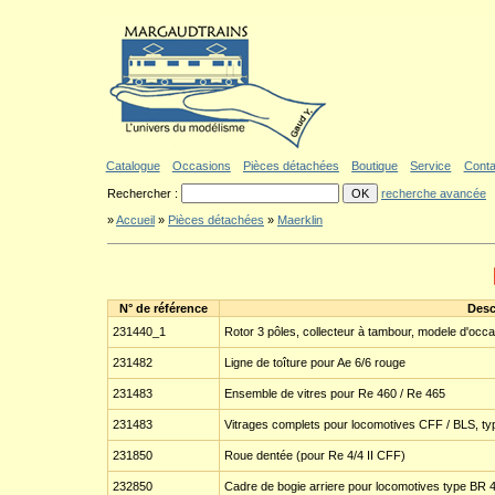
Aller au contenu
|
Aller au menu
|
Aller au formulaire de recherche
|
Politique d'a
Catalogue
Occasions
Pièces détachées
Boutique
Service
Conta
Rechercher :
recherche avancée
»
Accueil
»
Pièces détachées
»
Maerklin
N° de référence
Desc
231440_1
Rotor 3 pôles, collecteur à tambour, modele d'occa
231482
Ligne de toîture pour Ae 6/6 rouge
231483
Ensemble de vitres pour Re 460 / Re 465
231483
Vitrages complets pour locomotives CFF / BLS, typ
231850
Roue dentée (pour Re 4/4 II CFF)
232850
Cadre de bogie arriere pour locomotives type BR 4