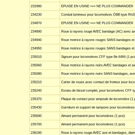
232980
EPUISE EN USINE ==> NE PLUS COMMANDER
234230
Conduit lumineux pour locomotives ÖBB type Rh2
234870
EPUISE EN USINE ==> NE PLUS COMMANDER
234890
Roue à rayons rouge AVEC bandage (AC) avec axe p
234940
Roue motrice à rayons rouges SANS bandages et
234950
Roue motrice à rayons rouges SANS bandages et
235010
Signum pour locomotives CFF type Be 6/8III (1 pc
235060
Roue motrice à rayons noirs AVEC bandages et a
235080
Roue motrice à rayons noirs SANS bandages, ave
235210
Carter de roues avec contact de frotteur pour loco
235240
Essieu de bissel complet, pour locomotives CFF typ
235370
Plaque de contact pour ampoule de locomotive (1 
235430
Garniture et support de tampons pour locomotives
235690
Aimant permanent pour locomotives (1 pce)
235700
Aimant permanent pour locomotives (1 pce)
236190
Roue à rayons rouge AVEC axe et bandages, diamè