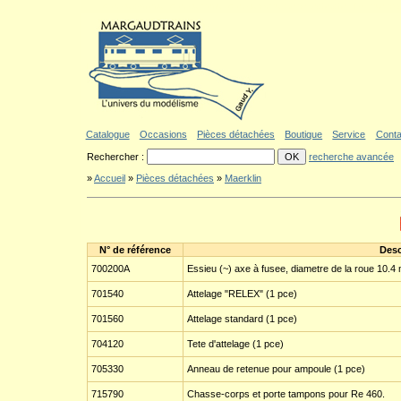
Aller au contenu
|
Aller au menu
|
Aller au formulaire de recherche
|
Politique d'a
Catalogue
Occasions
Pièces détachées
Boutique
Service
Conta
Rechercher :
recherche avancée
»
Accueil
»
Pièces détachées
»
Maerklin
N° de référence
Desc
700200A
Essieu (~) axe à fusee, diametre de la roue 10.4 m
701540
Attelage "RELEX" (1 pce)
701560
Attelage standard (1 pce)
704120
Tete d'attelage (1 pce)
705330
Anneau de retenue pour ampoule (1 pce)
715790
Chasse-corps et porte tampons pour Re 460.