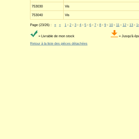
753030
Vis
753040
Vis
Page (23/26) :
«
<
1
-
2
-
3
-
4
-
5
-
6
-
7
-
8
-
9
-
10
-
11
-
12
-
13
-
1
= Livrable de mon stock
= Jusqu'à ép
Retour à la liste des pièces détachées