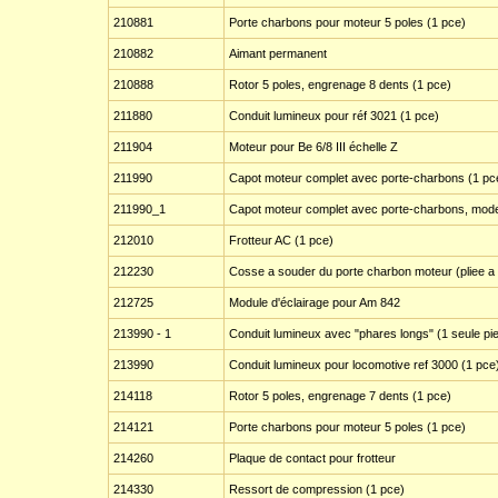
210881
Porte charbons pour moteur 5 poles (1 pce)
210882
Aimant permanent
210888
Rotor 5 poles, engrenage 8 dents (1 pce)
211880
Conduit lumineux pour réf 3021 (1 pce)
211904
Moteur pour Be 6/8 III échelle Z
211990
Capot moteur complet avec porte-charbons (1 pc
211990_1
Capot moteur complet avec porte-charbons, model
212010
Frotteur AC (1 pce)
212230
Cosse a souder du porte charbon moteur (pliee a 
212725
Module d'éclairage pour Am 842
213990 - 1
Conduit lumineux avec "phares longs" (1 seule pie
213990
Conduit lumineux pour locomotive ref 3000 (1 pce
214118
Rotor 5 poles, engrenage 7 dents (1 pce)
214121
Porte charbons pour moteur 5 poles (1 pce)
214260
Plaque de contact pour frotteur
214330
Ressort de compression (1 pce)