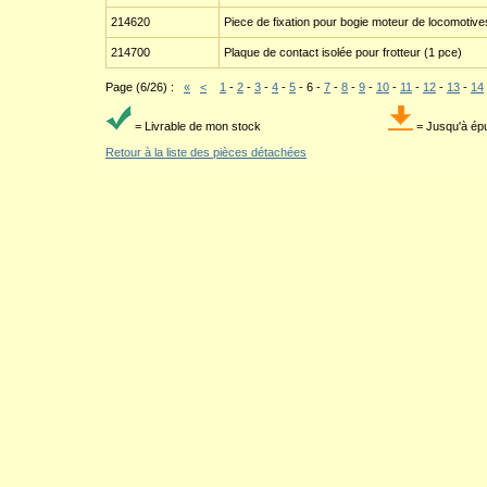
214620
Piece de fixation pour bogie moteur de locomotive
214700
Plaque de contact isolée pour frotteur (1 pce)
Page (6/26) :
«
<
1
-
2
-
3
-
4
-
5
-
6
-
7
-
8
-
9
-
10
-
11
-
12
-
13
-
14
= Livrable de mon stock
= Jusqu'à ép
Retour à la liste des pièces détachées