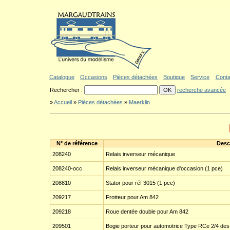
Aller au contenu
|
Aller au menu
|
Aller au formulaire de recherche
|
Politique d'a
Catalogue
Occasions
Pièces détachées
Boutique
Service
Conta
Rechercher :
recherche avancée
»
Accueil
»
Pièces détachées
»
Maerklin
N° de référence
Desc
208240
Relais inverseur mécanique
208240-occ
Relais inverseur mécanique d'occasion (1 pce)
208810
Stator pour réf 3015 (1 pce)
209217
Frotteur pour Am 842
209218
Roue dentée double pour Am 842
209501
Bogie porteur pour automotrice Type RCe 2/4 de