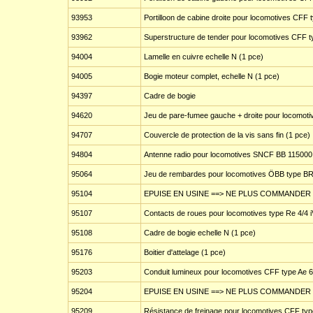
93953
Portilloon de cabine droite pour locomotives CFF 
93962
Superstructure de tender pour locomotives CFF ty
94004
Lamelle en cuivre echelle N (1 pce)
94005
Bogie moteur complet, echelle N (1 pce)
94397
Cadre de bogie
94620
Jeu de pare-fumee gauche + droite pour locomotiv
94707
Couvercle de protection de la vis sans fin (1 pce)
94804
Antenne radio pour locomotives SNCF BB 115000 
95064
Jeu de rembardes pour locomotives ÖBB type BR 
95104
EPUISE EN USINE ==> NE PLUS COMMANDER
95107
Contacts de roues pour locomotives type Re 4/4 i
95108
Cadre de bogie echelle N (1 pce)
95176
Boitier d'attelage (1 pce)
95203
Conduit lumineux pour locomotives CFF type Ae 6/
95204
EPUISE EN USINE ==> NE PLUS COMMANDER
95209
Résistance de freinage pour locomotives CFF type 