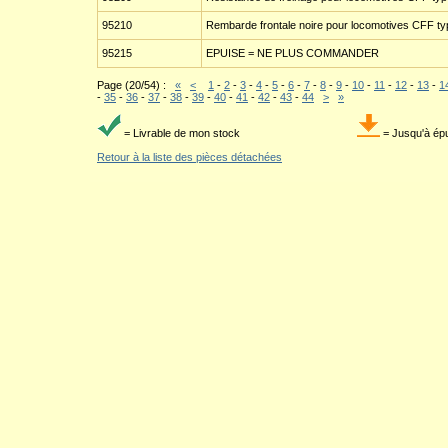
95210
Rembarde frontale noire pour locomotives CFF typ
95215
EPUISE = NE PLUS COMMANDER
Page (20/54) :
«
<
1
-
2
-
3
-
4
-
5
-
6
-
7
-
8
-
9
-
10
-
11
-
12
-
13
-
1
-
35
-
36
-
37
-
38
-
39
-
40
-
41
-
42
-
43
-
44
>
»
= Livrable de mon stock
= Jusqu'à ép
Retour à la liste des pièces détachées