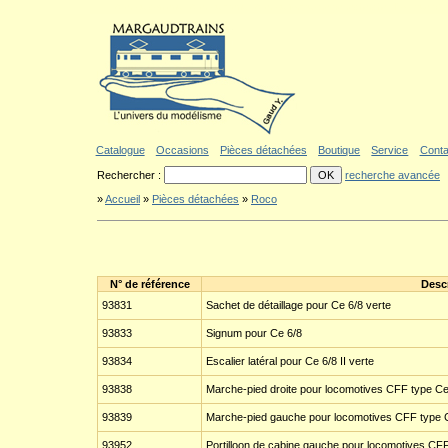
Aller au contenu
|
Aller au menu
|
Aller au formulaire de recherche
|
Politique d'a
Catalogue
Occasions
Pièces détachées
Boutique
Service
Conta
Rechercher :
recherche avancée
»
Accueil
»
Pièces détachées
»
Roco
N° de référence
Desc
93831
Sachet de détaillage pour Ce 6/8 verte
93833
Signum pour Ce 6/8
93834
Escalier latéral pour Ce 6/8 II verte
93838
Marche-pied droite pour locomotives CFF type Ce 
93839
Marche-pied gauche pour locomotives CFF type Ce
93952
Portilloon de cabine gauche pour locomotives CFF