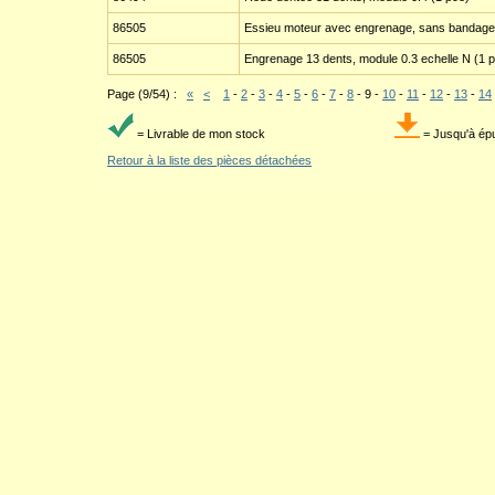
86505
Essieu moteur avec engrenage, sans bandage 
86505
Engrenage 13 dents, module 0.3 echelle N (1 
Page (9/54) :
«
<
1
-
2
-
3
-
4
-
5
-
6
-
7
-
8
-
9
-
10
-
11
-
12
-
13
-
14
= Livrable de mon stock
= Jusqu'à ép
Retour à la liste des pièces détachées