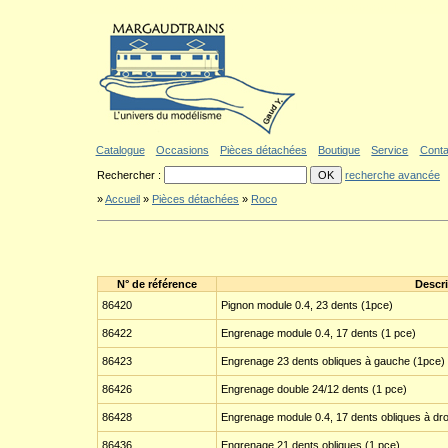
Aller au contenu
|
Aller au menu
|
Aller au formulaire de recherche
|
Politique d'a
Catalogue
Occasions
Pièces détachées
Boutique
Service
Conta
Rechercher :
recherche avancée
»
Accueil
»
Pièces détachées
»
Roco
N° de référence
Descr
86420
Pignon module 0.4, 23 dents (1pce)
86422
Engrenage module 0.4, 17 dents (1 pce)
86423
Engrenage 23 dents obliques à gauche (1pce)
86426
Engrenage double 24/12 dents (1 pce)
86428
Engrenage module 0.4, 17 dents obliques à dro
86436
Engrenage 21 dents obliques (1 pce)