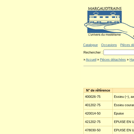
Aller au contenu
|
Aller au menu
|
Al
Catalogue
Occasions
Pièces d
Rechercher :
»
Accueil
»
Pièces détachées
»
Ha
N° de référence
400026-75
Essieu (~), 
401202-75
Essieu courant
420014-50
Epuise
421202-75
EPUISE EN 
478030-50
EPUISE EN 