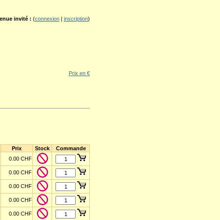
enue invité :
(
connexion
|
inscription
)
Prix en €
Prix
Stock
Commande
0.00 CHF
0.00 CHF
0.00 CHF
0.00 CHF
0.00 CHF