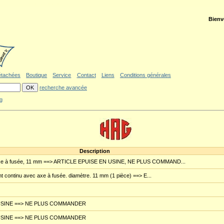
ler au formulaire de recherche
|
Politique d'accessibilité
Bienv
étachées
Boutique
Service
Contact
Liens
Conditions générales
recherche avancée
g
Description
axe à fusée, 11 mm ==> ARTICLE EPUISE EN USINE, NE PLUS COMMAND...
 continu avec axe à fusée. diamètre. 11 mm (1 pièce) ==> E...
USINE ==> NE PLUS COMMANDER
USINE ==> NE PLUS COMMANDER