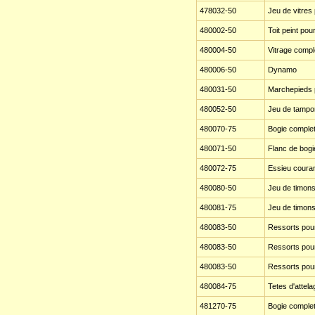
478032-50
Jeu de vitres
480002-50
Toit peint pou
480004-50
Vitrage comple
480006-50
Dynamo
480031-50
Marchepieds p
480052-50
Jeu de tampon
480070-75
Bogie complet
480071-50
Flanc de bogi
480072-75
Essieu courant
480080-50
Jeu de timons 
480081-75
Jeu de timons 
480083-50
Ressorts pour
480083-50
Ressorts pour
480083-50
Ressorts pour
480084-75
Tetes d'attel
481270-75
Bogie complet