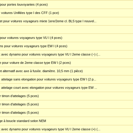
 pour portes louvoyantes (4 pces)
r voitures Unifiées type I des CFF (1 pce)
t pour voitures voyageurs mixte 1ere/2eme cl. BLS type I nouvel...
our voitures voyageurs type VU I (4 pces)
s pour voitures voyageurs type EW I (4 pces)
 avec dynamo pour voitures voyageurs type VU I 2eme classe (~) (...
e pour voiture de 2eme classe type EW I (2 pces)
 alternatif avec axe à fusée. diamètre. 10,5 mm (1 pièce)
attelage sans elongation pour voitures voyageurs type EW I (2 p...
attelage court avec elongation pour voitures voyageurs type EW ...
 timon d'attelages (5 pces)
 timon d'attelages (5 pces)
 timon d'attelages (5 pces)
age à boucle standard selon NEM
 avec dynamo pour voitures voyageurs type VU I 2eme classe (=) (...