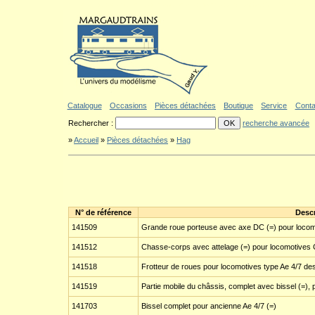
Aller au contenu
|
Aller au menu
|
Aller au formulaire de recherche
|
Politique d'a
Catalogue
Occasions
Pièces détachées
Boutique
Service
Conta
Rechercher :
recherche avancée
»
Accueil
»
Pièces détachées
»
Hag
N° de référence
Descr
141509
Grande roue porteuse avec axe DC (=) pour locomo
141512
Chasse-corps avec attelage (=) pour locomotives 
141518
Frotteur de roues pour locomotives type Ae 4/7 de
141519
Partie mobile du châssis, complet avec bissel (=), 
141703
Bissel complet pour ancienne Ae 4/7 (=)