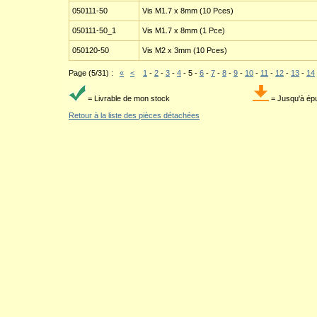
050111-50
Vis M1.7 x 8mm (10 Pces)
050111-50_1
Vis M1.7 x 8mm (1 Pce)
050120-50
Vis M2 x 3mm (10 Pces)
Page (5/31) :
«
<
1
-
2
-
3
-
4
-
5
-
6
-
7
-
8
-
9
-
10
-
11
-
12
-
13
-
14
= Livrable de mon stock
= Jusqu'à ép
Retour à la liste des pièces détachées