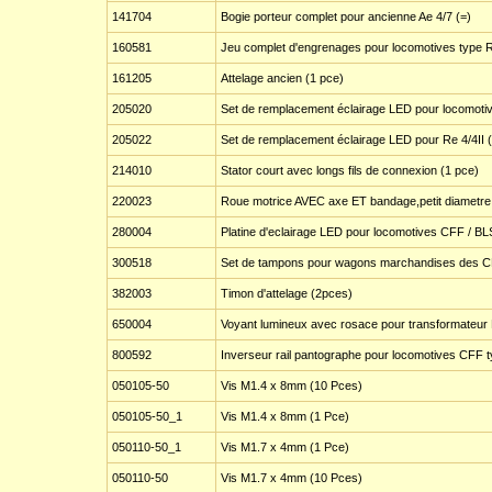
141704
Bogie porteur complet pour ancienne Ae 4/7 (=)
160581
Jeu complet d'engrenages pour locomotives type Re 
161205
Attelage ancien (1 pce)
205020
Set de remplacement éclairage LED pour locomotiv
205022
Set de remplacement éclairage LED pour Re 4/4II (
214010
Stator court avec longs fils de connexion (1 pce)
220023
Roue motrice AVEC axe ET bandage,petit diametre R
280004
Platine d'eclairage LED pour locomotives CFF / BLS 
300518
Set de tampons pour wagons marchandises des C
382003
Timon d'attelage (2pces)
650004
Voyant lumineux avec rosace pour transformateur 
800592
Inverseur rail pantographe pour locomotives CFF ty
050105-50
Vis M1.4 x 8mm (10 Pces)
050105-50_1
Vis M1.4 x 8mm (1 Pce)
050110-50_1
Vis M1.7 x 4mm (1 Pce)
050110-50
Vis M1.7 x 4mm (10 Pces)